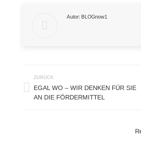
Autor:
BLOGnow1
Kommentarnavigation
ZURÜCK
EGAL WO – WIR DENKEN FÜR SIE
Vorheriger
AN DIE FÖRDERMITTEL
Beitrag:
Re