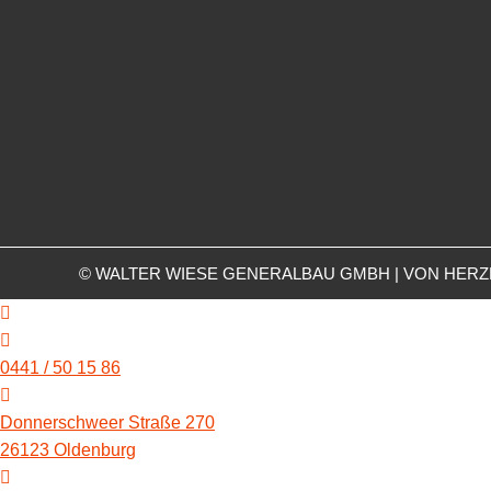
© WALTER WIESE GENERALBAU GMBH | VON HER
0441 / 50 15 86
Donnerschweer Straße 270
26123 Oldenburg