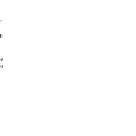
r
ch
de
st