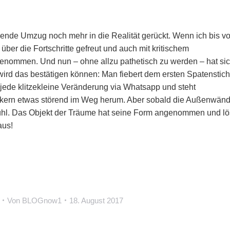
nde Umzug noch mehr in die Realität gerückt. Wenn ich bis vo
über die Fortschritte gefreut und auch mit kritischem
genommen. Und nun – ohne allzu pathetisch zu werden – hat si
 wird das bestätigen können: Man fiebert dem ersten Spatenstich
jede klitzekleine Veränderung via Whatsapp und steht
rkern etwas störend im Weg herum. Aber sobald die Außenwän
efühl. Das Objekt der Träume hat seine Form angenommen und lö
aus!
Von
BLOGnow1
18. August 2017