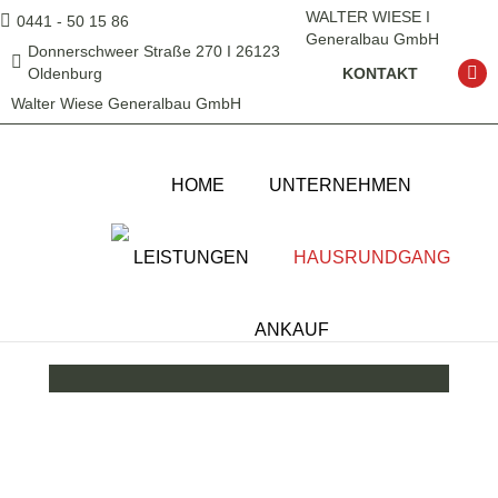
WALTER WIESE I
0441 - 50 15 86
Generalbau GmbH
Donnerschweer Straße 270 I 26123
Oldenburg
KONTAKT
Yo
Walter Wiese Generalbau GmbH
HOME
UNTERNEHMEN
LEISTUNGEN
HAUSRUNDGANG
ANKAUF