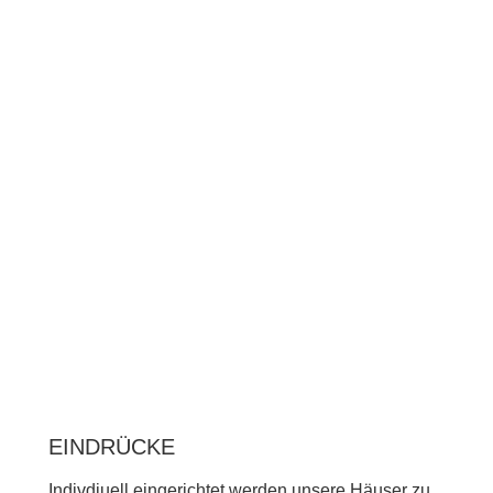
EINDRÜCKE
Indivdiuell eingerichtet werden unsere Häuser zu