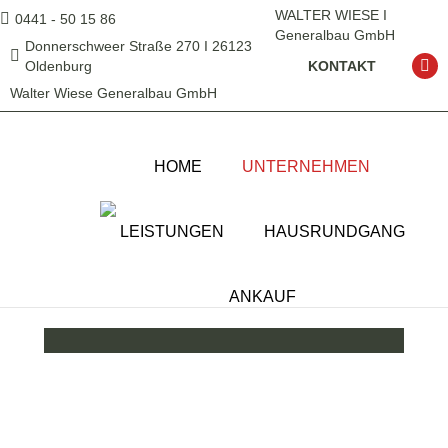
WALTER WIESE I
0441 - 50 15 86
Generalbau GmbH
Donnerschweer Straße 270 I 26123
Oldenburg
KONTAKT
Yo
Walter Wiese Generalbau GmbH
HOME
UNTERNEHMEN
LEISTUNGEN
HAUSRUNDGANG
ANKAUF